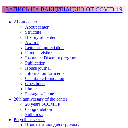
ЗАПИСЬ НА ВАКЦИНАЦИЮ ОТ COVID-19
About center
About center
Structure
History of center
Awards
Letter of appreciation
Famous visitors
Insurance Discount program
Publication
House journal
Information for media
Charitable foundation
Guestbook
Phones
Passage scheme
20th anniversary of the center
20 years SCCMHP
Congratulation
Full dress
Polyclinic service
Поликлиника для взрослых