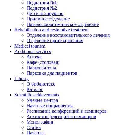
Педиатрия №1
Педиатрия №2
Детская хирургия
Приемное отделение
Патологоанатомическое отделение
Rehabilitation and restorative treatment
Отделение восстановительного лечения
Отделение протезирования
Medical tourism
Additional services
Аптека
Кафе (столовая)
Парковая зона
Парковка для пациентов
Library
О библиотеке
Каталог
Scientific achievements
Ученые центра
Научные направления
Расписание конференций и семинаров
Архив конференций и семинаров
Монографии
Статьи
Патенты