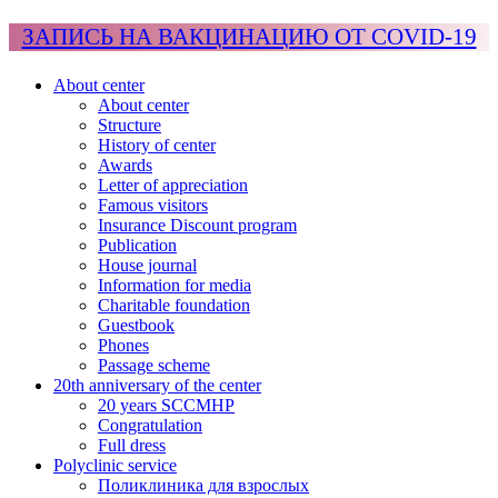
ЗАПИСЬ НА ВАКЦИНАЦИЮ ОТ COVID-19
About center
About center
Structure
History of center
Awards
Letter of appreciation
Famous visitors
Insurance Discount program
Publication
House journal
Information for media
Charitable foundation
Guestbook
Phones
Passage scheme
20th anniversary of the center
20 years SCCMHP
Congratulation
Full dress
Polyclinic service
Поликлиника для взрослых