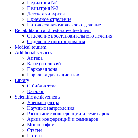
Педиатрия №1
Педиатрия №2
Детская хирургия
Приемное отделение
Патологоанатомическое отделение
Rehabilitation and restorative treatment
Отделение восстановительного лечения
Отделение протезирования
Medical tourism
Additional services
Аптека
Кафе (столовая)
Парковая зона
Парковка для пациентов
Library
О библиотеке
Каталог
Scientific achievements
Ученые центра
Научные направления
Расписание конференций и семинаров
Архив конференций и семинаров
Монографии
Статьи
Патенты