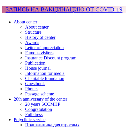
ЗАПИСЬ НА ВАКЦИНАЦИЮ ОТ COVID-19
About center
About center
Structure
History of center
Awards
Letter of appreciation
Famous visitors
Insurance Discount program
Publication
House journal
Information for media
Charitable foundation
Guestbook
Phones
Passage scheme
20th anniversary of the center
20 years SCCMHP
Congratulation
Full dress
Polyclinic service
Поликлиника для взрослых