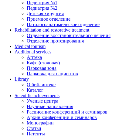
Педиатрия №1
Педиатрия №2
Детская хирургия
Приемное отделение
Патологоанатомическое отделение
Rehabilitation and restorative treatment
Отделение восстановительного лечения
Отделение протезирования
Medical tourism
Additional services
Аптека
Кафе (столовая)
Парковая зона
Парковка для пациентов
Library
О библиотеке
Каталог
Scientific achievements
Ученые центра
Научные направления
Расписание конференций и семинаров
Архив конференций и семинаров
Монографии
Статьи
Патенты